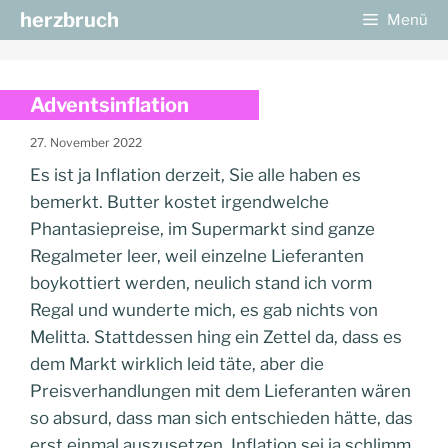
Zum
herzbruch
Menü
Inhalt
springen
Adventsinflation
27. November 2022
Es ist ja Inflation derzeit, Sie alle haben es
bemerkt. Butter kostet irgendwelche
Phantasiepreise, im Supermarkt sind ganze
Regalmeter leer, weil einzelne Lieferanten
boykottiert werden, neulich stand ich vorm
Regal und wunderte mich, es gab nichts von
Melitta. Stattdessen hing ein Zettel da, dass es
dem Markt wirklich leid täte, aber die
Preisverhandlungen mit dem Lieferanten wären
so absurd, dass man sich entschieden hätte, das
erst einmal auszusetzen, Inflation sei ja schlimm,