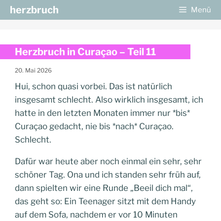
Zum
herzbruch
Menü
Inhalt
springen
Herzbruch in Curaçao – Teil 11
20. Mai 2026
Hui, schon quasi vorbei. Das ist natürlich
insgesamt schlecht. Also wirklich insgesamt, ich
hatte in den letzten Monaten immer nur *bis*
Curaçao gedacht, nie bis *nach* Curaçao.
Schlecht.
Dafür war heute aber noch einmal ein sehr, sehr
schöner Tag. Ona und ich standen sehr früh auf,
dann spielten wir eine Runde „Beeil dich mal“,
das geht so: Ein Teenager sitzt mit dem Handy
auf dem Sofa, nachdem er vor 10 Minuten