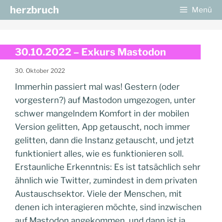
Zum
herzbruch
Menü
Inhalt
springen
30.10.2022 – Exkurs Mastodon
30. Oktober 2022
Immerhin passiert mal was! Gestern (oder
vorgestern?) auf Mastodon umgezogen, unter
schwer mangelndem Komfort in der mobilen
Version gelitten, App getauscht, noch immer
gelitten, dann die Instanz getauscht, und jetzt
funktioniert alles, wie es funktionieren soll.
Erstaunliche Erkenntnis: Es ist tatsächlich sehr
ähnlich wie Twitter, zumindest in dem privaten
Austauschsektor. Viele der Menschen, mit
denen ich interagieren möchte, sind inzwischen
auf Mastodon angekommen, und dann ist ja