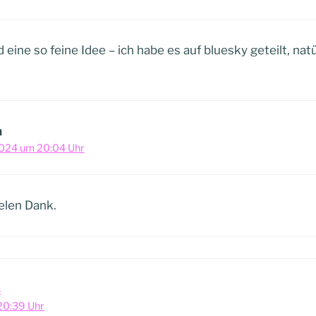
eine so feine Idee – ich habe es auf bluesky geteilt, natü
h
2024 um 20:04 Uhr
elen Dank.
s
20:39 Uhr