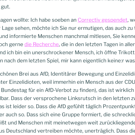
 gut.
sagen wollte: Ich habe soeben an
Correctiv gespendet
, w
der Lage sehen, möchte ich Sie nur ermutigen, das auch zu 
e und informierte Menschen manchmal mitlesen, Sie kennen
 doch gerne
die Recherche
, die in den letzten Tagen in alle
nd ich bin ein unerschrockener Mensch, ich öffne Trikot
nach dem letzten Spiel, mir kann eigentlich keine:r was
chönen Brei aus AfD, Identitärer Bewegung und Einzelid
nter Einzelidioten, weil immerhin ein Mensch aus der CD
Bundestag für ein AfD-Verbot zu finden), das ist wirklich
bar. Dass der versprochene Linksrutsch in den letzten z
as ist leider so. Dass die AfD gefühlt täglich Prozentpun
der auch so. Dass sich eine Gruppe formiert, die schreck
eißt und Menschen mit meinetwegen weit zurückliegen
us Deutschland vertreiben möchte, unerträglich. Dass di