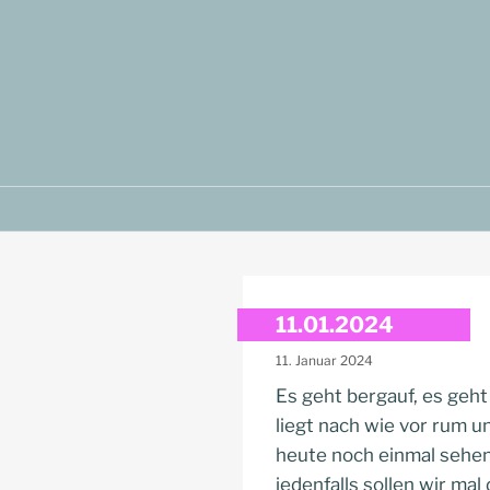
Zum
Inhalt
springen
11.01.2024
11. Januar 2024
Es geht bergauf, es geht
liegt nach wie vor rum un
heute noch einmal sehen,
jedenfalls sollen wir ma