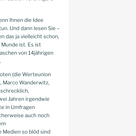
enn Ihnen die Idee
tun. Und dann lesen Sie –
 das ja vielleicht schon,
r Munde ist. Es ist
taschen von 14jährigen
.
ioten (die Werteunion
U, Marco Wanderwitz,
 schrecklich,
wei Jahren irgendwie
kte in Umfragen
licherweise auch noch
dem
e Medien so blöd sind