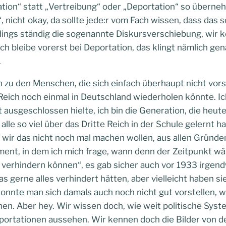
ation“ statt „Vertreibung“ oder „Deportation“ so über
 nicht okay, da sollte jede:r vom Fach wissen, dass das s
ngs ständig die sogenannte Diskursverschiebung, wir k
ch bleibe vorerst bei Deportation, das klingt nämlich gen
.
 zu den Menschen, die sich einfach überhaupt nicht vors
 Reich noch einmal in Deutschland wiederholen könnte. I
t ausgeschlossen hielte, ich bin die Generation, die heu
alle so viel über das Dritte Reich in der Schule gelernt ha
ss wir das nicht noch mal machen wollen, aus allen Grün
ent, in dem ich mich frage, wann denn der Zeitpunkt wä
 verhindern können“, es gab sicher auch vor 1933 irgen
as gerne alles verhindert hätten, aber vielleicht haben s
 konnte man sich damals auch noch nicht gut vorstellen, w
en. Aber hey. Wir wissen doch, wie weit politische Syst
portationen aussehen. Wir kennen doch die Bilder von d