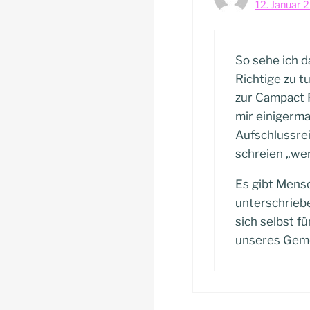
12. Januar 
So sehe ich d
Richtige zu tu
zur Campact 
mir einigerma
Aufschlussrei
schreien „wer
Es gibt Mensc
unterschriebe
sich selbst f
unseres Geme