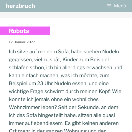
Zum
herzbruch
Menü
Inhalt
springen
Robots
12. Januar 2022
Ich sitze auf meinem Sofa, habe soeben Nudeln
gegessen, viel zu spät, Kinder zum Beispiel
schlafen schon, ich bin allerdings erwachsen und
kann einfach machen, was ich möchte, zum
Beispiel um 23 Uhr Nudeln essen, und eine
wichtige Frage schwirrt durch meinen Kopf: Wie
konnte ich jemals ohne ein wohnliches
Wohnzimmer leben? Seit der Sekunde, an dem
ich das Sofa hingestellt habe, sitzen alle quasi
immer auf ebendiesem. Es gibt keinen anderen
Ort mehr in der ganzen Wohnung und den