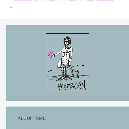
→
HALL OF FAME