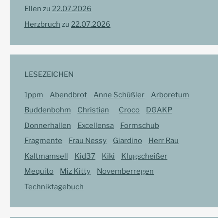
Ellen
zu
22.07.2026
Herzbruch
zu
22.07.2026
LESEZEICHEN
1ppm
0
Abendbrot
0
Anne Schüßler
0
Arboretum
0
Buddenbohm
0
Christian
10
Croco
0
DGAKP
0
Donnerhallen
0
Excellensa
0
Formschub
0
Fragmente
0
Frau Nessy
0
Giardino
0
Herr Rau
0
Kaltmamsell
0
Kid37
0
Kiki
0
Klugscheißer
0
Mequito
0
Miz Kitty
0
Novemberregen
0
Techniktagebuch
0