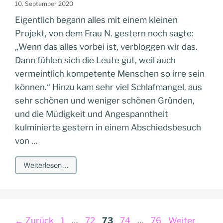
10. September 2020
Eigentlich begann alles mit einem kleinen
Projekt, von dem Frau N. gestern noch sagte:
„Wenn das alles vorbei ist, verbloggen wir das.
Dann fühlen sich die Leute gut, weil auch
vermeintlich kompetente Menschen so irre sein
können.“ Hinzu kam sehr viel Schlafmangel, aus
sehr schönen und weniger schönen Gründen,
und die Müdigkeit und Angespanntheit
kulminierte gestern in einem Abschiedsbesuch
von …
Weiterlesen …
Seite
Seite
Seite
Seite
Seite
←
Zurück
1
…
72
73
74
…
76
Weiter