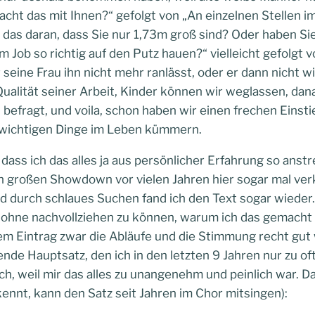
ht das mit Ihnen?“ gefolgt von „An einzelnen Stellen i
t das daran, dass Sie nur 1,73m groß sind? Oder haben Si
 Job so richtig auf den Putz hauen?“ vielleicht gefolgt 
seine Frau ihn nicht mehr ranlässt, oder er dann nicht 
ualität seiner Arbeit, Kinder können wir weglassen, dan
 befragt, und voila, schon haben wir einen frechen Eins
h wichtigen Dinge im Leben kümmern.
, dass ich das alles ja aus persönlicher Erfahrung so ans
inen großen Showdown vor vielen Jahren hier sogar mal ver
 durch schlaues Suchen fand ich den Text sogar wieder
ohne nachvollziehen zu können, warum ich das gemacht 
 dem Eintrag zwar die Abläufe und die Stimmung recht gu
nde Hauptsatz, den ich in den letzten 9 Jahren nur zu oft
ich, weil mir das alles zu unangenehm und peinlich war. D
ennt, kann den Satz seit Jahren im Chor mitsingen):