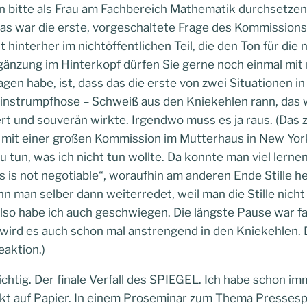
n bitte als Frau am Fachbereich Mathematik durchsetzen?
as war die erste, vorgeschaltete Frage des Kommission
ht hinterher im nichtöffentlichen Teil, die den Ton für di
rgänzung im Hinterkopf dürfen Sie gerne noch einmal mit
gen habe, ist, dass das die erste von zwei Situationen i
Feinstrumpfhose – Schweiß aus den Kniekehlen rann, das w
ert und souverän wirkte. Irgendwo muss es ja raus. (Das 
 mit einer großen Kommission im Mutterhaus in New York
 tun, was ich nicht tun wollte. Da konnte man viel lerne
s is not negotiable“, woraufhin am anderen Ende Stille h
n man selber dann weiterredet, weil man die Stille nicht
Also habe ich auch geschwiegen. Die längste Pause war f
 wird es auch schon mal anstrengend in den Kniekehlen. 
eaktion.)
ichtig. Der finale Verfall des SPIEGEL. Ich habe schon 
kt auf Papier. In einem Proseminar zum Thema Pressesp