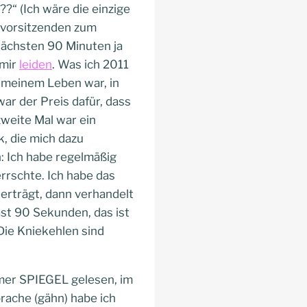
?“ (Ich wäre die einzige
svorsitzenden zum
e nächsten 90 Minuten ja
 mir
leiden
. Was ich 2011
n meinem Leben war, in
ar der Preis dafür, dass
zweite Mal war ein
, die mich dazu
n: Ich habe regelmäßig
errschte. Ich habe das
 erträgt, dann verhandelt
ast 90 Sekunden, das ist
Die Kniekehlen sind
immer SPIEGEL gelesen, im
rache (gähn) habe ich