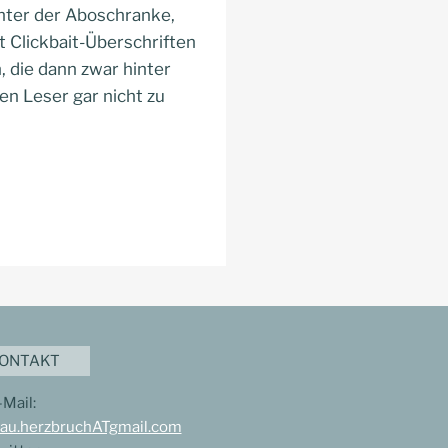
inter der Aboschranke,
t Clickbait-Überschriften
, die dann zwar hinter
en Leser gar nicht zu
ONTAKT
-Mail:
rau.herzbruchATgmail.com