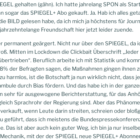
EGEL gehalten (gähn). Ich hatte jahrelang SPON als Starts
 sogar das SPIEGEL+ Abo gekauft. Ja. Hab ich alles getan
ie BILD gelesen habe, da ich mich ja höchstens für Journ
e jahrzehntelange Freundschaft hier jetzt leider zuende.
er permanent geärgert. Nicht nur über den SPIEGEL, da i
roß. Mitten im Lockdown die Clickbait Überschrift „Jeder 
ertrieben“. Beruflich arbeite ich mit Statistik und kom
8% der Befragten sagen, die Maßnahmen gingen ihnen zu
u harmlos, ist die Botschaft ja nun wirklich nicht, dass je
mbule durch Bias fördern. Und das habe ich in der ganze
n sehr für ausgewogene Berichterstattung, für das Anhör
leich Sprachrohr der Regierung sind. Aber das Phänomen
erkauft, wenn Leute darin streiten, schreien oder bloßg
u geführt, dass ich meistens die Bundespressekonferen
e. Das ist aber auch kein guter Weg, ich bin ja nur inse
ie Mechanik, mit der der SPIEGEL neue SPIEGEL+ Abonne