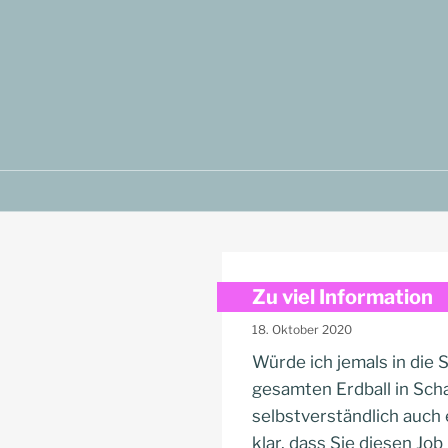
Zum
Inhalt
springen
Zu viel Information
18. Oktober 2020
Würde ich jemals in die
gesamten Erdball in Sc
selbstverständlich auch 
klar, dass Sie diesen Jo