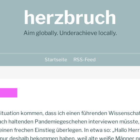
herzbruch
Aim globally. Underachieve locally.
Startseite
RSS-Feed
 Situation kommen, dass ich einen führenden Wissenscha
hach haltenden Pandemiegeschehen interviewen müsste, 
einen frechen Einstieg überlegen. In etwa so: „Hallo Herr 
b nur deshalb bekommen haben, weil alte weiße Männer n