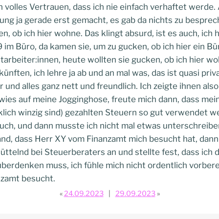
ch volles Vertrauen, dass ich nie einfach verhaftet werde.
g ja gerade erst gemacht, es gab da nichts zu besprec
, ob ich hier wohne. Das klingt absurd, ist es auch, ich h
 im Büro, da kamen sie, um zu gucken, ob ich hier ein Bür
tarbeiter:innen, heute wollten sie gucken, ob ich hier wo
nften, ich lehre ja ab und an mal was, das ist quasi pri
und alles ganz nett und freundlich. Ich zeigte ihnen a
es auf meine Jogginghose, freute mich dann, dass mein
lich winzig sind) gezahlten Steuern so gut verwendet wer
uch, und dann musste ich nicht mal etwas unterschreibe
and, dass Herr XY vom Finanzamt mich besucht hat, dann
hüttelnd bei Steuerberaters an und stellte fest, dass ich 
erdenken muss, ich fühle mich nicht ordentlich vorbere
nzamt besucht.
24.09.2023
29.09.2023