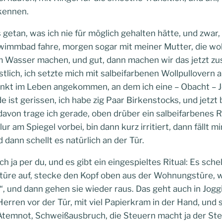
kennen.
etan, was ich nie für möglich gehalten hätte, und zwar, w
wimmbad fahre, morgen sogar mit meiner Mutter, die wol
 Wasser machen, und gut, dann machen wir das jetzt z
bstlich, ich setzte mich mit salbeifarbenen Wollpullovern
unkt im Leben angekommen, an dem ich eine – Obacht – 
rde ist gerissen, ich habe zig Paar Birkenstocks, und jetzt
davon trage ich gerade, oben drüber ein salbeifarbenes 
ur am Spiegel vorbei, bin dann kurz irritiert, dann fällt m
nd dann schellt es natürlich an der Tür.
h ja per du, und es gibt ein eingespieltes Ritual: Es sche
stüre auf, stecke den Kopf oben aus der Wohnungstüre, w
e“, und dann gehen sie wieder raus. Das geht auch in Jog
erren vor der Tür, mit viel Papierkram in der Hand, und st
temnot, Schweißausbruch, die Steuern macht ja der Steu