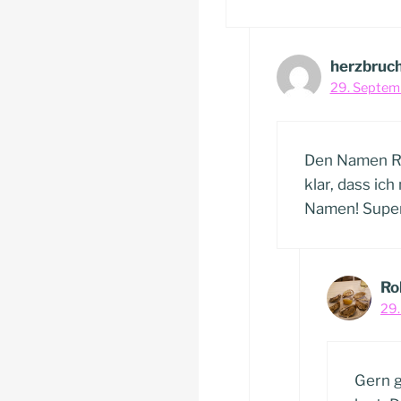
herzbruc
29. Septem
Den Namen Raf
klar, dass ic
Namen! Super!
Ro
29.
Gern g