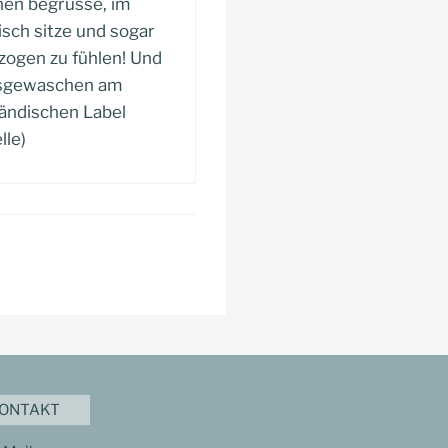
nnen begrüsse, im
sch sitze und sogar
zogen zu fühlen! Und
usgewaschen am
ländischen Label
lle)
ONTAKT