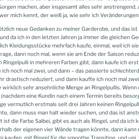
h Sorgen machen, aber insgesamt alles sehr anstrengend, 
er mich kennt, der weiß ja, wie sehr ich Veränderungen 
lötzlich neue Gedanken zu meiner Garderobe, und das ist
 und da ich in den letzten Jahren ja immer die gleichen 
ich Kleidungsstücke mehrfach kaufe, einmal, weil ich si
trage, dann noch mal, wenn sie am Ende der Saison reduz
n Ringelpulli in mehreren Farben gibt, dann kaufe ich erst
 ich noch mal zwei, und dann – das passierte schlechterdi
r drastisch reduziert, und dann kaufte ich noch mal zwei
e wirklich sehr ansehnliche Menge an Ringelpullis. Wenn 
 (nachdem eine Kundin nach einem Termin bereits besorg
trüge vermutlich erstmals seit drei Jahren keinen Ringelpul
e, dann muss man halt wieder suchen, und das ist ans
st die Farbe Salbei, gibt es auch als Ringel, und da ich
rhalb der eigenen vier Wände tragen könnte, dann kann m
i kaufen, mit Ringel für die smoothe Transition, und uni,