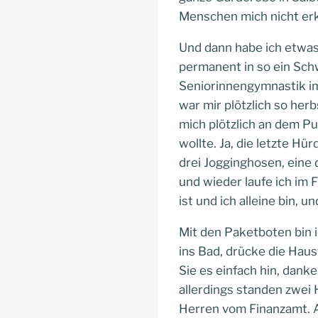
Menschen mich nicht er
Und dann habe ich etwas g
permanent in so ein Sch
Seniorinnengymnastik im
war mir plötzlich so her
mich plötzlich an dem P
wollte. Ja, die letzte Hü
drei Jogginghosen, eine 
und wieder laufe ich im Fl
ist und ich alleine bin, u
Mit den Paketboten bin ic
ins Bad, drücke die Hau
Sie es einfach hin, dank
allerdings standen zwei H
Herren vom Finanzamt. A