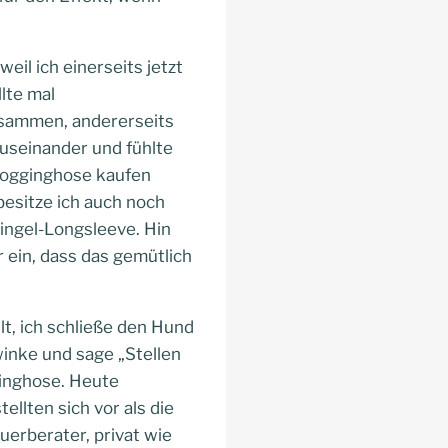
eil ich einerseits jetzt
lte mal
usammen, andererseits
 auseinander und fühlte
Jogginghose kaufen
 besitze ich auch noch
Ringel-Longsleeve. Hin
ir ein, dass das gemütlich
llt, ich schließe den Hund
inke und sage „Stellen
ginghose. Heute
ellten sich vor als die
erberater, privat wie