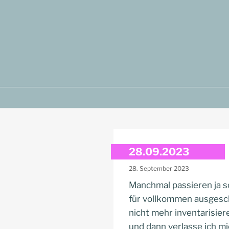
Zum
Inhalt
springen
28.09.2023
28. September 2023
Manchmal passieren ja s
für vollkommen ausgesch
nicht mehr inventarisiere
und dann verlasse ich mi