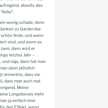
aufregend, abseits des
*liebe*.
 ein wenig schade, denn
Gedanken zu Garderobe
e schön finde, und wenn
iert sind, und wenn es
 zwei, dann wird er
ngs letztes Jahr –
, und naja, dann hat man
man dann plötzlich
t anmerkte, dass sie
li), dass man auch mal
trengend. Meine
 keine Longsleeves mehr
an ja einfach eine
 für den Effekt, wenn