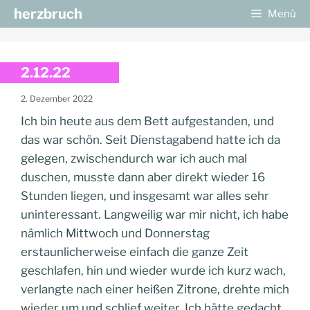
Zum
herzbruch
Menü
Inhalt
springen
2.12.22
2. Dezember 2022
Ich bin heute aus dem Bett aufgestanden, und
das war schön. Seit Dienstagabend hatte ich da
gelegen, zwischendurch war ich auch mal
duschen, musste dann aber direkt wieder 16
Stunden liegen, und insgesamt war alles sehr
uninteressant. Langweilig war mir nicht, ich habe
nämlich Mittwoch und Donnerstag
erstaunlicherweise einfach die ganze Zeit
geschlafen, hin und wieder wurde ich kurz wach,
verlangte nach einer heißen Zitrone, drehte mich
wieder um und schlief weiter. Ich hätte gedacht,