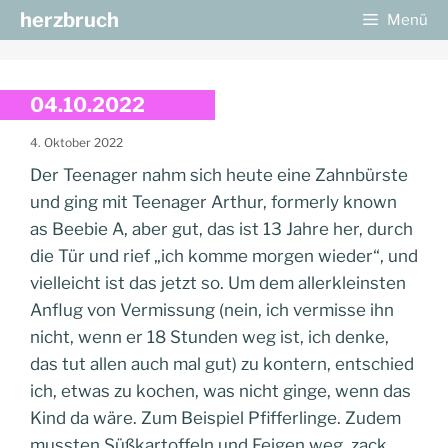
Zum
herzbruch
Menü
Inhalt
springen
04.10.2022
4. Oktober 2022
Der Teenager nahm sich heute eine Zahnbürste
und ging mit Teenager Arthur, formerly known
as Beebie A, aber gut, das ist 13 Jahre her, durch
die Tür und rief „ich komme morgen wieder“, und
vielleicht ist das jetzt so. Um dem allerkleinsten
Anflug von Vermissung (nein, ich vermisse ihn
nicht, wenn er 18 Stunden weg ist, ich denke,
das tut allen auch mal gut) zu kontern, entschied
ich, etwas zu kochen, was nicht ginge, wenn das
Kind da wäre. Zum Beispiel Pfifferlinge. Zudem
mussten Süßkartoffeln und Feigen weg, zack,