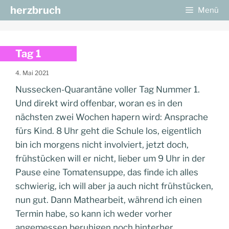
Zum
herzbruch
Menü
Inhalt
springen
Tag 1
4. Mai 2021
Nussecken-Quarantäne voller Tag Nummer 1.
Und direkt wird offenbar, woran es in den
nächsten zwei Wochen hapern wird: Ansprache
fürs Kind. 8 Uhr geht die Schule los, eigentlich
bin ich morgens nicht involviert, jetzt doch,
frühstücken will er nicht, lieber um 9 Uhr in der
Pause eine Tomatensuppe, das finde ich alles
schwierig, ich will aber ja auch nicht frühstücken,
nun gut. Dann Mathearbeit, während ich einen
Termin habe, so kann ich weder vorher
angemessen beruhigen noch hinterher