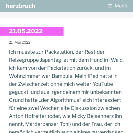
Zum
herzbruch
Menü
Inhalt
springen
21.05.2022
21. Mai 2022
Ich musste zur Packstation, der Rest der
Reisegruppe Japantag ist mit dem Hund im Wald,
ich kam von der Packstation zurück, und im
Wohnzimmer war Bambule. Mein IPad hatte in
der Zwischenzeit ohne mich weiter YouTube
geguckt, und aus irgendeinem mir unbekannten
Grund hatte „der Algorithmus“ sich interessiert
für eine zwei Wochen alte Diskussion zwischen
Anton Hofreiter (oder, wie Micky Beisenherz ihn
nennt, Marderpanzer Toni) und der Frau, der ich
persönlich vermutlich auch einiges zu verdanken