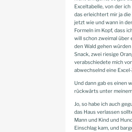
Exceltabelle, von der ic
das erleichtert mir ja di
jetzt wie und wann in de
Formeln im Kopf, dass i
will schon zweimal über
den Wald gehen würden u
Snack, zwei riesige Ora
verabschiedete mich von
abwechselnd eine Excel-
Und dann gab es einen wi
rückwärts unter meinem 
Jo, so habe ich auch ge
das Haus verlassen sollt
Mann und Kind und Hund,
Einschlag kam, und barge