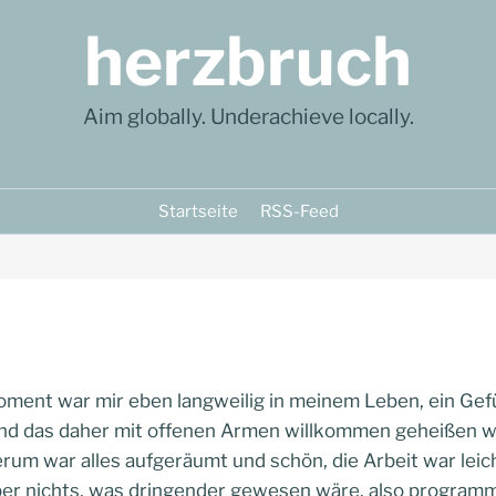
herzbruch
Aim globally. Underachieve locally.
Startseite
RSS-Feed
ment war mir eben langweilig in meinem Leben, ein Gefüh
nd das daher mit offenen Armen willkommen geheißen wi
rum war alles aufgeräumt und schön, die Arbeit war leich
ber nichts, was dringender gewesen wäre, also programm