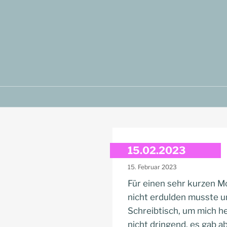
Zum
Inhalt
springen
15.02.2023
15. Februar 2023
Für einen sehr kurzen Mo
nicht erdulden musste u
Schreibtisch, um mich he
nicht dringend, es gab a