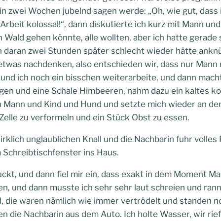
h in zwei Wochen jubelnd sagen werde: „Oh, wie gut, dass 
e Arbeit kolossal!“, dann diskutierte ich kurz mit Mann u
n Wald gehen könnte, alle wollten, aber ich hatte gerade
ch daran zwei Stunden später schlecht wieder hätte ank
 etwas nachdenken, also entschieden wir, dass nur Mann
nd ich noch ein bisschen weiterarbeite, und dann machte
ngen und eine Schale Himbeeren, nahm dazu ein kaltes ko
 Mann und Kind und Hund und setzte mich wieder an den
Zelle zu verformeln und ein Stück Obst zu essen.
rklich unglaublichen Knall und die Nachbarin fuhr volle
Schreibtischfenster ins Haus.
guckt, und dann fiel mir ein, dass exakt in dem Moment 
en, und dann musste ich sehr sehr laut schreien und ran
 die waren nämlich wie immer vertrödelt und standen noc
n die Nachbarin aus dem Auto. Ich holte Wasser, wir rief