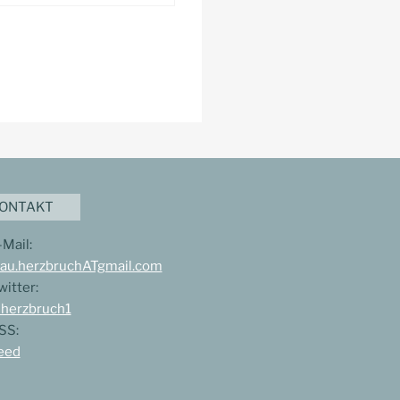
ONTAKT
-Mail:
rau.herzbruchATgmail.com
witter:
herzbruch1
SS:
eed