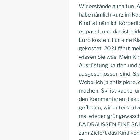
Widerstände auch tun. Abe
habe nämlich kurz im Kop
Kind ist nämlich körperl
es passt, und das ist le
Euro kosten. Für eine Kla
gekostet. 2021 fährt mei
wissen Sie was: Mein Kin
Ausrüstung kaufen und d
ausgeschlossen sind. Ski
Wobei ich ja antizipiere,
machen. Ski ist kacke, u
den Kommentaren diskuti
geflogen, wir unterstütze
mal wieder grüngewasche
DA DRAUSSEN EINE SCHEI
zum Zielort das Kind von