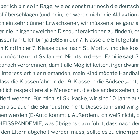
r ich bin so in Rage, wie es sonst nur noch die deutsche 
f überschlagen (und nein, ich werde nicht die Aldiaktio
ich ein sehr dünner Erwachsener, wir müssen alles ganz a
ider nie in irgendwelchen Discounteraktionen zu finden),
ssenfahrt. Ich bin ja 1988 in der 7. Klasse die Eifel gefa
n Kind in der 7. Klasse quasi nach St. Moritz, und das ko
d möchte nicht Skifahren. Nichts in dieser Familie sagt 
anach verbrennen, damit alle Möglichkeiten, irgendwann
 interessiert hier niemanden, mein Kind möchte Handbal
 dass die Klassenfahrt in der 9. Klasse in die Südsee geht,
nd ich respektiere alle Menschen, die das anders sehen, 
ert werden. Für mich ist Ski kacke, wir sind 10 Jahre 
n also auch die Skiindustrie nicht. Dieses Jahr sind wir 
n werden (E-Auto kommt!). Außerdem, ich weiß nicht, o
SSPANDEMIE, was übrigens dazu führt, dass nach den
 den Eltern abgeholt werden muss, sollte es zu einem pos