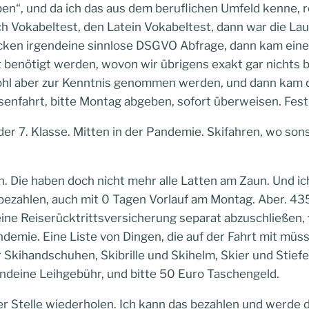
ben“, und da ich das aus dem beruflichen Umfeld kenne, 
h Vokabeltest, den Latein Vokabeltest, dann war die Lau
cken irgendeine sinnlose DSGVO Abfrage, dann kam eine L
 benötigt werden, wovon wir übrigens exakt gar nichts 
ohl aber zur Kenntnis genommen werden, und dann kam d
ssenfahrt, bitte Montag abgeben, sofort überweisen. Fest
 der 7. Klasse. Mitten in der Pandemie. Skifahren, wo sons
. Die haben doch nicht mehr alle Latten am Zaun. Und i
bezahlen, auch mit 0 Tagen Vorlauf am Montag. Aber. 435
eine Reiserücktrittsversicherung separat abzuschließen, f
andemie. Eine Liste von Dingen, die auf der Fahrt mit mü
r Skihandschuhen, Skibrille und Skihelm, Skier und Stie
endeine Leihgebühr, und bitte 50 Euro Taschengeld.
r Stelle wiederholen. Ich kann das bezahlen und werde d