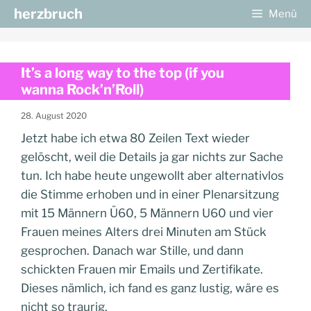
Zum
herzbruch
Menü
Inhalt
springen
It’s a long way to the top (if you
wanna Rock’n’Roll)
28. August 2020
Jetzt habe ich etwa 80 Zeilen Text wieder
gelöscht, weil die Details ja gar nichts zur Sache
tun. Ich habe heute ungewollt aber alternativlos
die Stimme erhoben und in einer Plenarsitzung
mit 15 Männern Ü60, 5 Männern U60 und vier
Frauen meines Alters drei Minuten am Stück
gesprochen. Danach war Stille, und dann
schickten Frauen mir Emails und Zertifikate.
Dieses nämlich, ich fand es ganz lustig, wäre es
nicht so traurig.