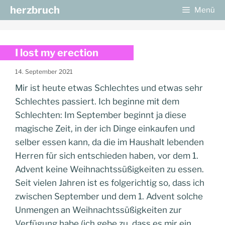
Zum
herzbruch
Menü
Inhalt
springen
I lost my erection
14. September 2021
Mir ist heute etwas Schlechtes und etwas sehr
Schlechtes passiert. Ich beginne mit dem
Schlechten: Im September beginnt ja diese
magische Zeit, in der ich Dinge einkaufen und
selber essen kann, da die im Haushalt lebenden
Herren für sich entschieden haben, vor dem 1.
Advent keine Weihnachtssüßigkeiten zu essen.
Seit vielen Jahren ist es folgerichtig so, dass ich
zwischen September und dem 1. Advent solche
Unmengen an Weihnachtssüßigkeiten zur
Verfügung habe (ich gebe zu, dass es mir ein