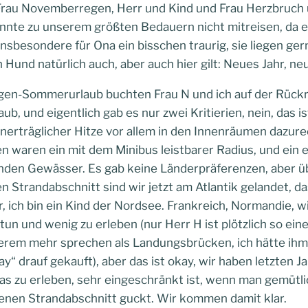
 Frau Novemberregen, Herr und Kind und Frau Herzbruch 
te zu unserem größten Bedauern nicht mitreisen, da es
 insbesondere für Ona ein bisschen traurig, sie liegen g
n Hund natürlich auch, aber auch hier gilt: Neues Jahr, ne
gen-Sommerurlaub buchten Frau N und ich auf der Rück
b, und eigentlich gab es nur zwei Kritierien, nein, das i
rträglicher Hitze vor allem in den Innenräumen dazurec
n waren ein mit dem Minibus leistbarer Radius, und ein 
den Gewässer. Es gab keine Länderpräferenzen, aber ü
Strandabschnitt sind wir jetzt am Atlantik gelandet, das
ch bin ein Kind der Nordsee. Frankreich, Normandie, wir
tun und wenig zu erleben (nur Herr H ist plötzlich so ein
erem mehr sprechen als Landungsbrücken, ich hätte ih
y“ drauf gekauft), aber das ist okay, wir haben letzten J
s zu erleben, sehr eingeschränkt ist, wenn man gemütlic
enen Strandabschnitt guckt. Wir kommen damit klar.