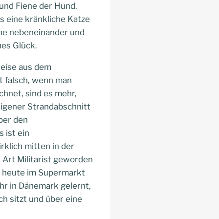
und Fiene der Hund.
 eine kränkliche Katze
erne nebeneinander und
ues Glück.
reise aus dem
st falsch, wenn man
hnet, sind es mehr,
eigener Strandabschnitt
ber den
 ist ein
klich mitten in der
e Art Militarist geworden
m heute im Supermarkt
ahr in Dänemark gelernt,
h sitzt und über eine