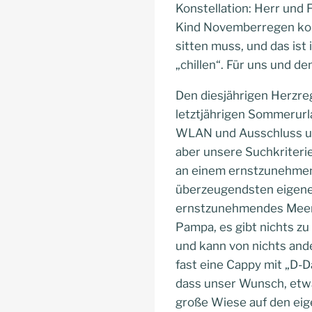
Konstellation: Herr und
Kind Novemberregen konn
sitten muss, und das ist
„chillen“. Für uns und de
Den diesjährigen Herzre
letztjährigen Sommerurlau
WLAN und Ausschluss une
aber unsere Suchkriterie
an einem ernstzunehmen
überzeugendsten eigenen 
ernstzunehmendes Meer, i
Pampa, es gibt nichts zu 
und kann von nichts and
fast eine Cappy mit „D-Da
dass unser Wunsch, etwa
große Wiese auf den eig