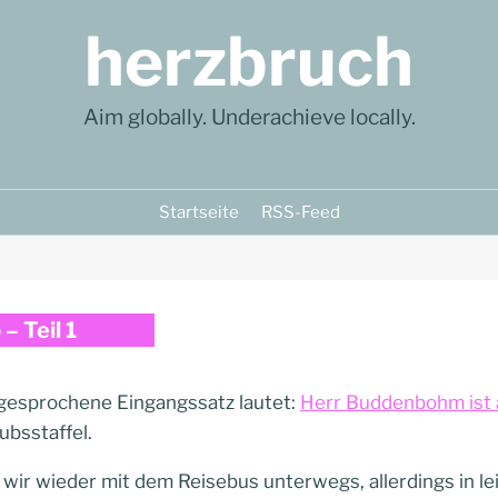
herzbruch
Aim globally. Underachieve locally.
Startseite
RSS-Feed
– Teil 1
gesprochene Eingangssatz lautet:
Herr Buddenbohm ist 
ubsstaffel.
 wir wieder mit dem Reisebus unterwegs, allerdings in le